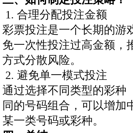
1. 合理分配投注金额
彩票投注是一个长期的游
免一次性投注过高金额，推
方式分散风险。
2. 避免单一模式投注
通过选择不同类型的彩种
同的号码组合，可以增加
某一类号码或彩种。