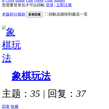
B
Color
Image
Link
Quote
Code
Smilies
您需要登录后才可以回帖
登录
|
立即注册
本版积分规则
回帖后跳转到最后一页
发表回复
象棋玩法
主题：
35
|
回复：
37
回复
收藏