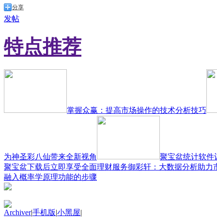
分享
发帖
特点推荐
掌握众赢：提高市场操作的技术分析技巧
为神圣彩八仙带来全新视角
聚宝盆统计软件
聚宝盆下载后立即享受全面理财服务
御彩轩：大数据分析助力
融入概率学原理功能的步骤
Archiver
|
手机版
|
小黑屋
|