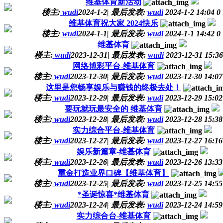
维基体育新活动
楼主:
wudi
2024-1-2
|
最后发表:
wudi
2024-1-2 14:04
0
维基体育祝大家 2024快乐
楼主:
wudi
2024-1-1
|
最后发表:
wudi
2024-1-1 14:42
0
维基体育
楼主:
wudi
2023-12-31
|
最后发表:
wudi
2023-12-31 15:36
网络博彩平台-维基体育
楼主:
wudi
2023-12-30
|
最后发表:
wudi
2023-12-30 14:07
这里是您畅享娱乐与赚钱的终极去处！
楼主:
wudi
2023-12-29
|
最后发表:
wudi
2023-12-29 15:02
要玩就玩最安全的 维基体育
楼主:
wudi
2023-12-28
|
最后发表:
wudi
2023-12-28 15:38
实力综合平台-维基体育
楼主:
wudi
2023-12-27
|
最后发表:
wudi
2023-12-27 16:16
娱乐新篇章-维基体育
楼主:
wudi
2023-12-26
|
最后发表:
wudi
2023-12-26 13:33
重金打造业界口碑【维基体育】
楼主:
wudi
2023-12-25
|
最后发表:
wudi
2023-12-25 14:55
*圣诞惊喜*维基体育
楼主:
wudi
2023-12-24
|
最后发表:
wudi
2023-12-24 14:59
实力综合台-维基体育