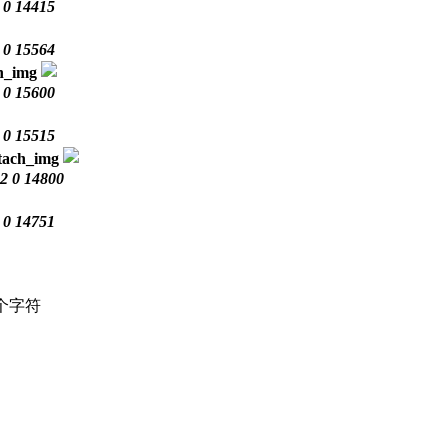
0
14415
0
15564
0
15600
0
15515
42
0
14800
0
14751
个字符