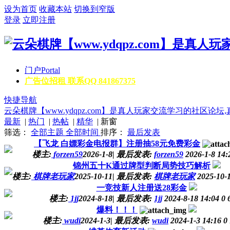
设为首页
收藏本站
切换到窄版
登录
立即注册
门户
Portal
广告位招租 联系QQ 841867375
快捷导航
云朵棋牌【www.ydqpz.com】是真人玩家交流学习的社区论
最新
|
热门
|
热帖
|
精华
|
新窗
筛选：
全部主题
全部时间
排序：
最后发表
【飞龙 白嫖彩金电报群】注册抽58元免费彩金
楼主:
forzen59
2026-1-8
|
最后发表:
forzen59
2026-1-8 14:
锦州五十K通过牌型判断局势技巧解析
楼主:
棋牌老玩家
2025-10-11
|
最后发表:
棋牌老玩家
2025-10-1
一竞技新人注册送28彩金
楼主:
1jj
2024-8-18
|
最后发表:
1jj
2024-8-18 14:04
0
爆料！！！
楼主:
wudi
2024-1-3
|
最后发表:
wudi
2024-1-3 14:16
0