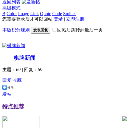
返回列表
高级模式
B
Color
Image
Link
Quote
Code
Smilies
您需要登录后才可以回帖
登录
|
立即注册
本版积分规则
回帖后跳转到最后一页
发表回复
棋牌新闻
主题：
69
|
回复：
69
回复
收藏
分享
发帖
特点推荐