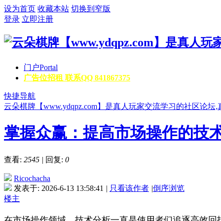
设为首页
收藏本站
切换到窄版
登录
立即注册
门户
Portal
广告位招租 联系QQ 841867375
快捷导航
云朵棋牌【www.ydqpz.com】是真人玩家交流学习的社区论
掌握众赢：提高市场操作的技
查看:
2545
|
回复:
0
Ricochacha
发表于: 2026-6-13 13:58:41
|
只看该作者
|
倒序浏览
楼主
在市场操作领域，技术分析一直是使用者们追逐高效回