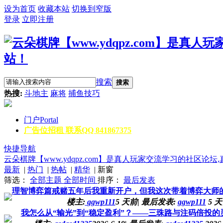
设为首页
收藏本站
切换到窄版
登录
立即注册
搜索
搜索
热搜:
斗地主
麻将
捕鱼技巧
门户
Portal
广告位招租 联系QQ 841867375
快捷导航
云朵棋牌【www.ydqpz.com】是真人玩家交流学习的社区论
最新
|
热门
|
热帖
|
精华
|
新窗
筛选：
全部主题
全部时间
排序：
最后发表
理智博弈篇戒赌五年后我重新开户，但我这次带着博弈大师
楼主:
ggwp111
5 天前
|
最后发表:
ggwp111
5 
我怎么从“输光”到“稳定盈利”？——三珠路与注码倍投的