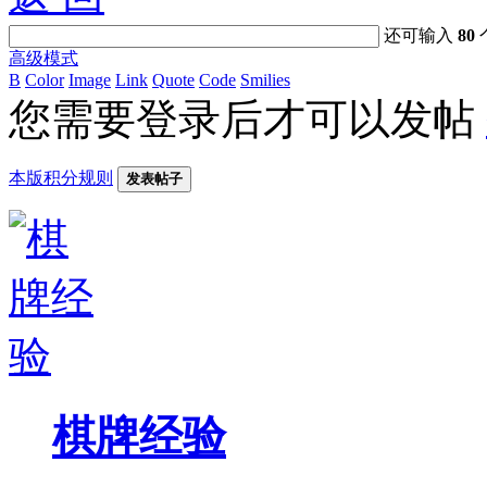
还可输入
80
高级模式
B
Color
Image
Link
Quote
Code
Smilies
您需要登录后才可以发帖
本版积分规则
发表帖子
棋牌经验