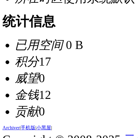
统计信息
已用空间
0 B
积分
17
威望
0
金钱
12
贡献
0
Archiver
|
手机版
|
小黑屋
|