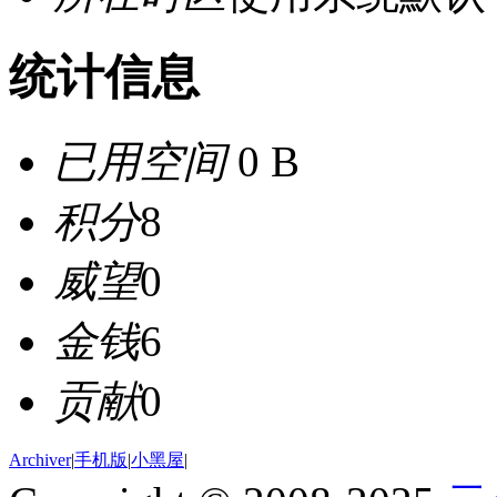
统计信息
已用空间
0 B
积分
8
威望
0
金钱
6
贡献
0
Archiver
|
手机版
|
小黑屋
|