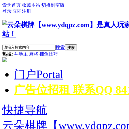
设为首页
收藏本站
切换到窄版
登录
立即注册
搜索
搜索
热搜:
斗地主
麻将
捕鱼技巧
门户
Portal
广告位招租 联系QQ 8418
快捷导航
云朵棋牌【www.ydqpz