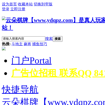
设为首页
收藏本站
切换到窄版
登录
立即注册
搜索
搜索
热搜:
斗地主
麻将
捕鱼技巧
门户
Portal
广告位招租 联系QQ 8418
快捷导航
云朵棋牌【www.ydqpz